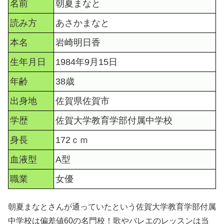
名前
朝夏まなと
読み方
あさかまなと
本名
岩崎明日香
生年月日
1984年9月15日
年齢
38歳
出身地
佐賀県佐賀市
学歴
佐賀大学教育学部付属中学校
身長
172ｃｍ
血液型
A型
職業
女優
朝夏まなとさんが通っていたという佐賀大学教育学部付属
中学校は偏差値60の名門校！歌やバレエのレッスンは当