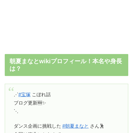
朝夏まなとwikiプロフィール！本名や身長
は？
⋰
#宝塚
こぼれ話
ブログ更新🆕✨
⋱
ダンス企画に挑戦した
#朝夏まなと
さん🕺