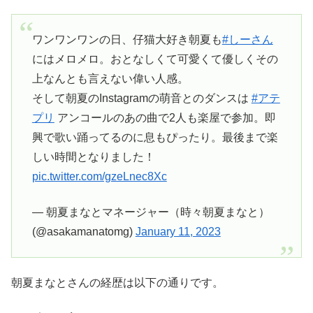
ワンワンワンの日、仔猫大好き朝夏も
#しーさん
にはメロメロ。おとなしくて可愛くて優しくその
上なんとも言えない偉い人感。
そして朝夏のInstagramの萌音とのダンスは
#アテ
プリ
アンコールのあの曲で2人も楽屋で参加。即
興で歌い踊ってるのに息もぴったり。最後まで楽
しい時間となりました！
pic.twitter.com/gzeLnec8Xc
— 朝夏まなとマネージャー（時々朝夏まなと）
(@asakamanatomg)
January 11, 2023
朝夏まなとさんの経歴は以下の通りです。