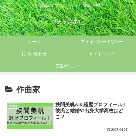
日常のお役立ち情報とトレンドな情報が満載！！
Gチャンネル
ホーム
プライバシーポリシー
お問い合わせ
サイトマップ
広告ポリシー
作曲家
挾間美帆wiki経歴プロフィール！
作曲家
彼氏と結婚や出身大学高校はど
こ？
2025.04.27