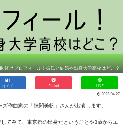
iki経歴プロフィール！彼氏と結婚や出身大学高校はどこ？
はてブ
Pocket
LINE
2025.04.27
にジャズ作曲家の「挾間美帆」さんが出演します。
査してみて、東京都の出身だということや3歳からエ