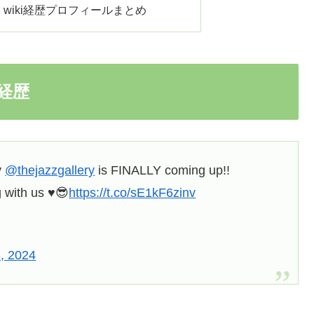
a）wiki経歴プロフィールまとめ
i経歴
y
@thejazzgallery
is FINALLY coming up!!
with us ♥️😎
https://t.co/sE1kF6zinv
, 2024