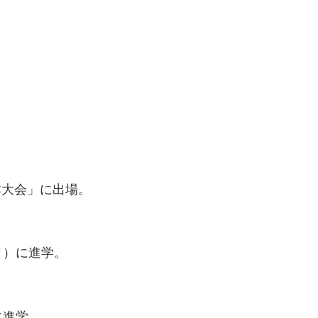
。
本大会」に出場。
ノ）に進学。
に進学。