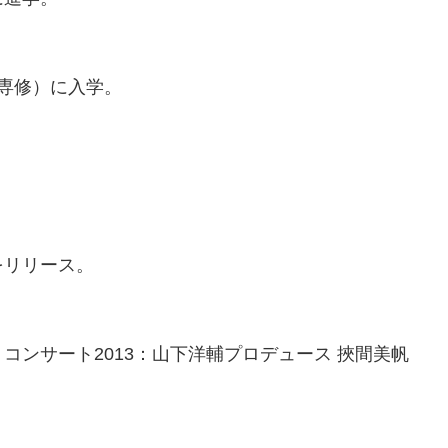
曲専修）に入学。
をリリース。
コンサート2013：山下洋輔プロデュース 挾間美帆