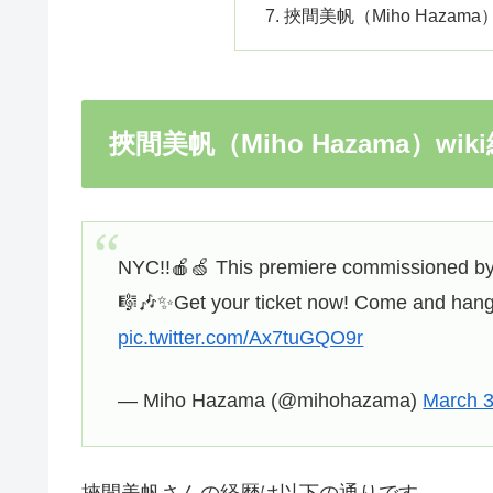
挾間美帆（Miho Hazam
挾間美帆（Miho Hazama）wik
NYC!!🍎🍏 This premiere commissioned b
🎼🎶✨Get your ticket now! Come and hang 
pic.twitter.com/Ax7tuGQO9r
— Miho Hazama (@mihohazama)
March 3
挾間美帆さんの経歴は以下の通りです。