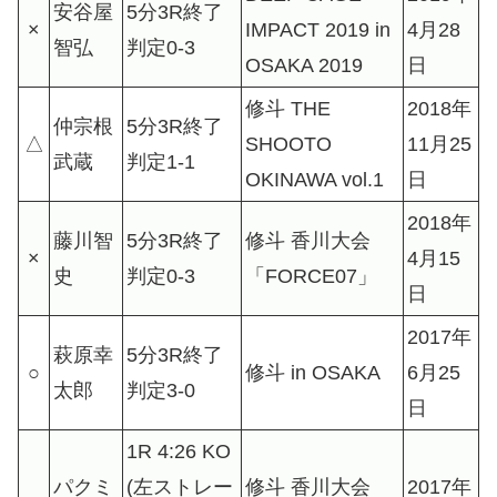
安谷屋
5分3R終了
×
IMPACT 2019 in
4月28
智弘
判定0-3
OSAKA 2019
日
修斗 THE
2018年
仲宗根
5分3R終了
△
SHOOTO
11月25
武蔵
判定1-1
OKINAWA vol.1
日
2018年
藤川智
5分3R終了
修斗 香川大会
×
4月15
史
判定0-3
「FORCE07」
日
2017年
萩原幸
5分3R終了
○
修斗 in OSAKA
6月25
太郎
判定3-0
日
1R 4:26 KO
パクミ
(左ストレー
修斗 香川大会
2017年