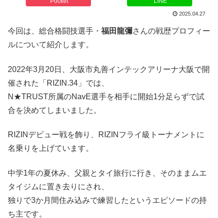
Pocket
LINE
2025.04.27
今回は、総合格闘技選手・
福田龍彌
さんの戦歴プロフィー
ルについて紹介します。
2022年3月20日、大阪市丸善インテックアリーナ大阪で開
催された「RIZIN.34」では、
N★TRUST所属のNavE選手を相手に開始1分足らずで試
合を決めてしまいました。
RIZINデビュー戦を飾り、RIZINフライ級トーナメントに
名乗りを上げています。
中学1年の夏休み、父親とタイ旅行に行き、そのままムエ
タイジムに置き去りにされ、
独りで3か月間住み込みで練習したというエピソードの持
ち主です。