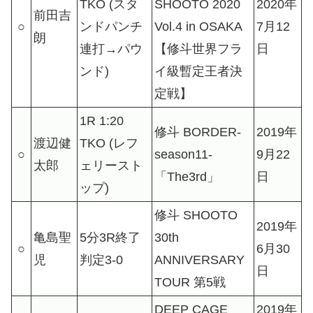
TKO (スタ
SHOOTO 2020
2020年
前田吉
○
ンドパンチ
Vol.4 in OSAKA
7月12
朗
連打→パウ
【修斗世界フラ
日
ンド)
イ級暫定王者決
定戦】
1R 1:20
修斗 BORDER-
2019年
渡辺健
TKO (レフ
○
season11-
9月22
太郎
ェリースト
「The3rd」
日
ップ)
修斗 SHOOTO
2019年
亀島聖
5分3R終了
30th
○
6月30
児
判定3-0
ANNIVERSARY
日
TOUR 第5戦
DEEP CAGE
2019年