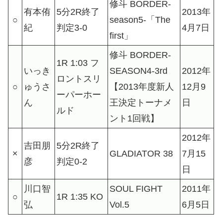
修斗 BORDER-
有本侑
5分2R終了
2013年
○
season5-「The
紀
判定3-0
4月7日
first」
修斗 BORDER-
1R 1:03 フ
いっき
SEASON4-3rd
2012年
ロントスリ
○
ゅうさ
【2013年度新人
12月9
ーパーホー
ん
王決定トーナメ
日
ルド
ント1回戦】
2012年
吉田朋
5分2R終了
×
GLADIATOR 38
7月15
彦
判定0-2
日
川口智
SOUL FIGHT
2011年
○
1R 1:35 KO
弘
Vol.5
6月5日