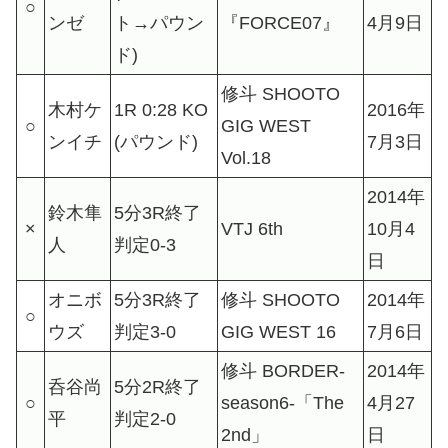
○
ンゼ
ト→パウン
『FORCE07』
4月9日
ド)
修斗 SHOOTO
木村ケ
1R 0:28 KO
2016年
○
GIG WEST
ンイチ
(パウンド)
7月3日
Vol.18
2014年
鈴木隼
5分3R終了
×
VTJ 6th
10月4
人
判定0-3
日
オニボ
5分3R終了
修斗 SHOOTO
2014年
○
ウズ
判定3-0
GIG WEST 16
7月6日
修斗 BORDER-
2014年
呑谷尚
5分2R終了
○
season6-「The
4月27
平
判定2-0
2nd」
日