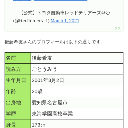
— 【公式】トヨタ自動車レッドテリアーズ🐶🥎
(@RedTerriers_1)
March 1, 2021
後藤希友さんのプロフィールは以下の通りです。
名前
後藤希友
読み方
ごとうみう
生年月日
2001年3月2日
年齢
20歳
出身地
愛知県名古屋市
学歴
東海学園高校卒業
身長
173㎝