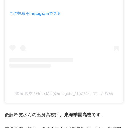
この投稿をInstagramで見る
後藤 希友 / Goto Miu(@miugoto_18)がシェアした投稿
後藤希友さんの出身高校は、
東海学園高校
です。