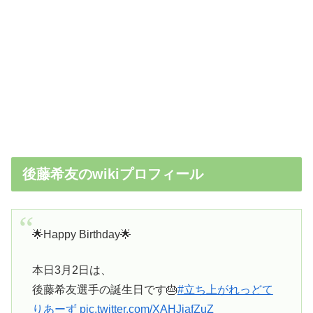
後藤希友のwikiプロフィール
🌟Happy Birthday🌟
本日3月2日は、
後藤希友選手の誕生日です🎂
#立ち上がれっどて
りあーず
pic.twitter.com/XAHJiafZuZ