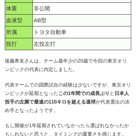
体重
非公開
血液型
AB型
所属
トヨタ自動車
投打
左投左打
後藤希友さんは、チーム最年少の20歳で今回の東京オリ
ンピックの代表に内定しました。
代表チームでの国際試合の経験は少ないですが、東京オリ
ンピックが延期となった
この1年間での成長ぶり
と
日本人
投手の左腕で最速の110キロを超える速球
が代表選出の決
め手となったようです。
もし開催が1年延期されていなかったら選ばれなかったか
もしれないと思うと、タイミングの重要さを感じます。