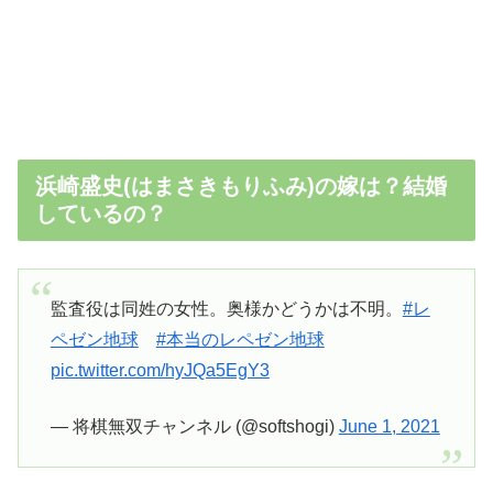
浜崎盛史(はまさきもりふみ)の嫁は？結婚
しているの？
監査役は同姓の女性。奥様かどうかは不明。
#レ
ペゼン地球
#本当のレペゼン地球
pic.twitter.com/hyJQa5EgY3
— 将棋無双チャンネル (@softshogi)
June 1, 2021