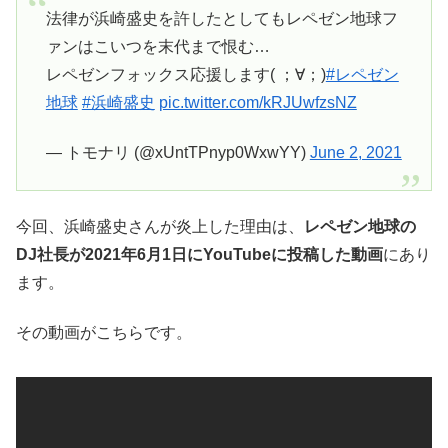
法律が浜崎盛史を許したとしてもレペゼン地球フ
ァンはこいつを末代まで恨む…
レペゼンフォックス応援します( ；∀；)
#レペゼン
地球
#浜崎盛史
pic.twitter.com/kRJUwfzsNZ
— トモナリ (@xUntTPnyp0WxwYY)
June 2, 2021
今回、浜崎盛史さんが炎上した理由は、
レペゼン地球の
DJ社長が2021年6月1日にYouTubeに投稿した動画
にあり
ます。
その動画がこちらです。