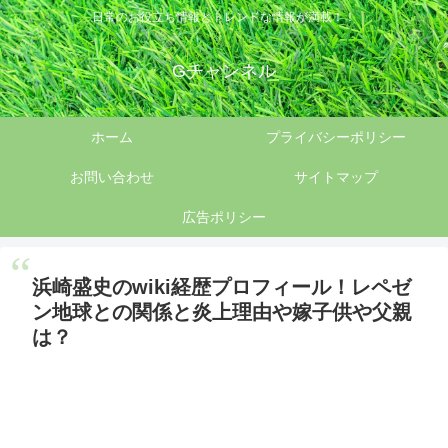
日常のお役立ち情報とトレンドな情報が満載！！
Gチャンネル
ホーム
プライバシーポリシー
お問い合わせ
サイトマップ
広告ポリシー
浜崎盛史のwiki経歴プロフィール！レペゼ
ン地球との関係と炎上理由や嫁子供や父親
は？