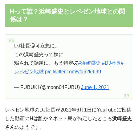
Hって誰？浜崎盛史とレペゼン地球との関
係は？
DJ社長🥲可哀想に。
この浜崎盛史って奴に
騙されて話題に。もう特定🤣
#浜崎盛史
#DJ社長
#
レペゼン地球
pic.twitter.com/yfq62k9I39
— FUBUKI (@moon04FUBU)
June 1, 2021
レペゼン地球のDJ社長が2021年6月1日にYouTubeに投稿
した動画の
Hは誰か？
ネット民が特定したところ
浜崎盛史
さん
のようです。