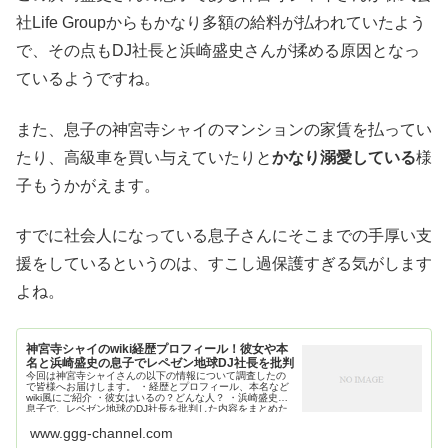
社Life Groupからもかなり多額の給料が払われていたよう
で、その点もDJ社長と浜崎盛史さんが揉める原因となっ
ているようですね。
また、息子の神宮寺シャイのマンションの家賃を払ってい
たり、高級車を買い与えていたりと
かなり溺愛している
様
子もうかがえます。
すでに社会人になっている息子さんにそこまでの手厚い支
援をしているというのは、すこし過保護すぎる気がします
よね。
神宮寺シャイのwiki経歴プロフィール！彼女や本
名と浜崎盛史の息子でレペゼン地球DJ社長を批判
今回は神宮寺シャイさんの以下の情報について調査したの
で皆様へお届けします。 ・経歴とプロフィール、本名など
wiki風にご紹介 ・彼女はいるの？どんな人？ ・浜崎盛史の
息子で、レペゼン地球のDJ社長を批判した内容をまとめた
www.ggg-channel.com