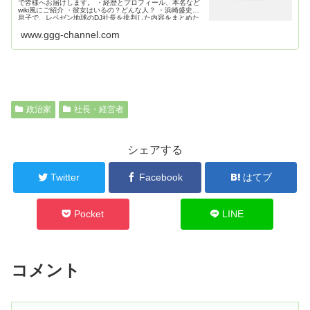
で皆様へお届けします。 ・経歴とプロフィール、本名など
wiki風にご紹介 ・彼女はいるの？どんな人？ ・浜崎盛史の
息子で、レペゼン地球のDJ社長を批判した内容をまとめた
www.ggg-channel.com
政治家
社長・経営者
シェアする
Twitter
Facebook
はてブ
Pocket
LINE
コメント