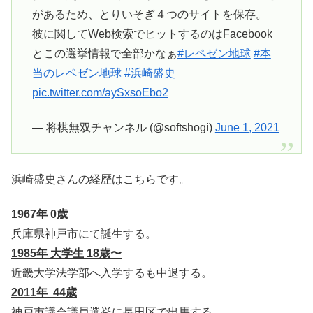
があるため、とりいそぎ４つのサイトを保存。
彼に関してWeb検索でヒットするのはFacebook
とこの選挙情報で全部かなぁ
#レペゼン地球
#本
当のレペゼン地球
#浜崎盛史
pic.twitter.com/aySxsoEbo2
— 将棋無双チャンネル (@softshogi)
June 1, 2021
浜崎盛史さんの経歴はこちらです。
1967年 0歳
兵庫県神戸市にて誕生する。
1985年 大学生 18歳〜
近畿大学法学部へ入学するも中退する。
2011年 44歳
神戸市議会議員選挙に長田区で出馬する。