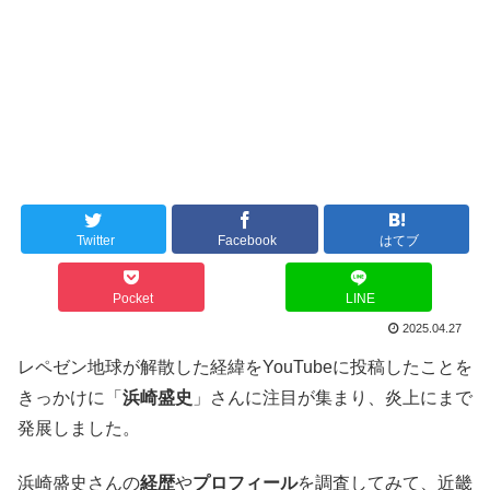
Twitter
Facebook
はてブ
Pocket
LINE
2025.04.27
レペゼン地球が解散した経緯をYouTubeに投稿したことを
きっかけに「
浜崎盛史
」さんに注目が集まり、炎上にまで
発展しました。
浜崎盛史さんの
経歴
や
プロフィール
を調査してみて、近畿