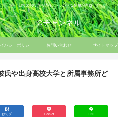
日常のお役立ち情報とトレンドな情報が満載！！
Gチャンネル
イバシーポリシー
お問い合わせ
サイトマップ
！彼氏や出身高校大学と所属事務所ど
はてブ
Pocket
LINE