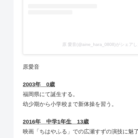
原 愛音(@aine_hara_0808)がシェ
原愛音
2003年 0歳
福岡県にて誕生する。
幼少期から小学校まで新体操を習う。
2016年 中学1年生 13歳
映画「ちはやふる」での広瀬すずの演技に魅