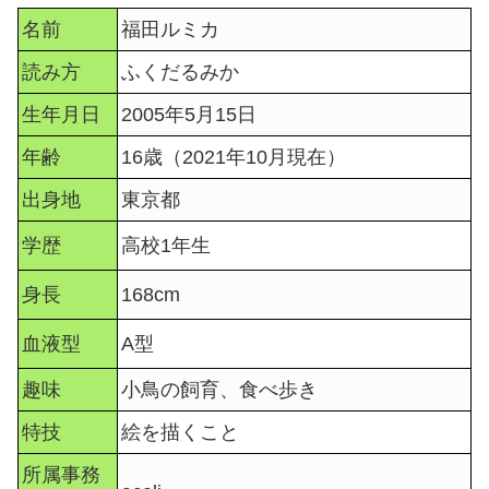
名前
福田ルミカ
読み方
ふくだるみか
生年月日
2005年5月15日
年齢
16歳（2021年10月現在）
出身地
東京都
学歴
高校1年生
身長
168cm
血液型
A型
趣味
小鳥の飼育、食べ歩き
特技
絵を描くこと
所属事務