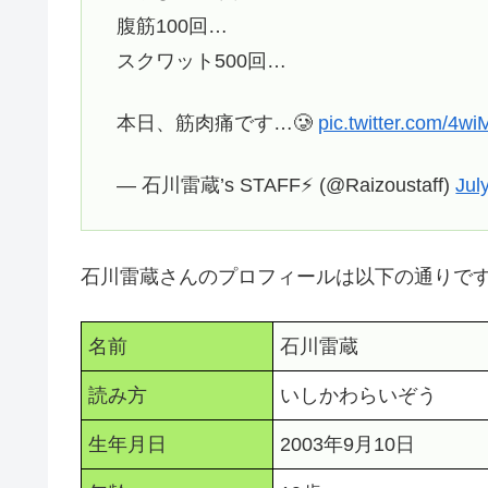
腹筋100回…
スクワット500回…
本日、筋肉痛です…🥲
pic.twitter.com/4w
— 石川雷蔵’s STAFF⚡ (@Raizoustaff)
Jul
石川雷蔵さんのプロフィールは以下の通りで
名前
石川雷蔵
読み方
いしかわらいぞう
生年月日
2003年9月10日