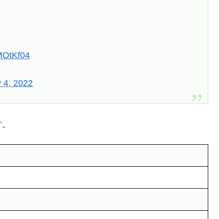
iMOtKf04
y 4, 2022
す。