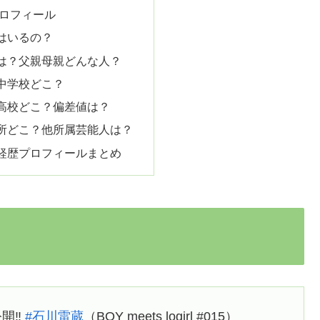
 プロフィール
はいるの？
は？父親母親どんな人？
中学校どこ？
高校どこ？偏差値は？
所どこ？他所属芸能人は？
ki経歴プロフィールまとめ
開‼️
#石川雷蔵
（BOY meets logirl #015）