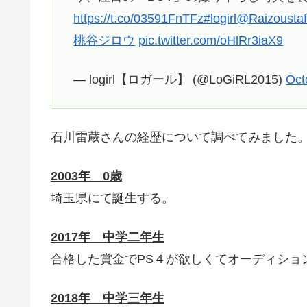
https://t.co/03591FnTFz
#logirl
@Raizoustaf
桃谷ジロウ
pic.twitter.com/oHlRr3iaX9
— logirl【ロガール】 (@LoGiRL2015)
Oct
石川雷蔵さんの経歴について調べてみました
2003
年 0歳
埼玉県にて誕生する。
2017年 中学二年生
合格した賞金でPS４が欲しくてオーディショ
2018年 中学三年生