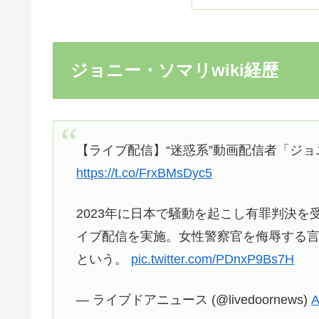
ジョニー・ソマリwiki経歴
【ライブ配信】“迷惑系”動画配信者「ジ
https://t.co/FrxBMsDyc5
2023年に日本で騒動を起こし有罪判決
イブ配信を実施。女性警察官を侮辱する
という。
pic.twitter.com/PDnxP9Bs7H
— ライブドアニュース (@livedoornews)
A