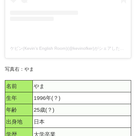
ケビン(Kevin’s English Room)(@kevinofker)がシェアした投稿
写真右：やま
名前
やま
生年
1996年(？)
年齢
25歳(？)
出身地
日本
学歴
大学卒業