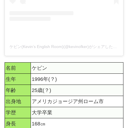
ケビン(Kevin’s English Room)(@kevinofker)がシェアした投稿
名前
ケビン
生年
1996年(？)
年齢
25歳(？)
出身地
アメリカジョージア州ローム市
学歴
大学卒業
身長
168㎝