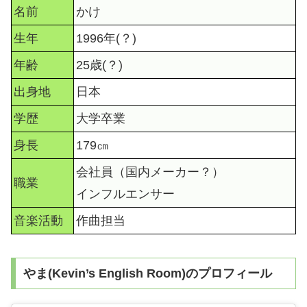
名前
かけ
生年
1996年(？)
年齢
25歳(？)
出身地
日本
学歴
大学卒業
身長
179㎝
会社員（国内メーカー？）
職業
インフルエンサー
音楽活動
作曲担当
やま(Kevin’s English Room)のプロフィール