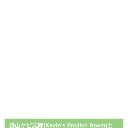
掛山ケビ志郎(Kevin’s English Room)と