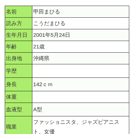
名前
甲田まひる
読み方
こうだまひる
生年月日
2001年5月24日
年齢
21歳
出身地
沖縄県
学歴
身長
142ｃｍ
体重
血液型
A型
ファッショニスタ、ジャズピアニス
職業
ト、女優