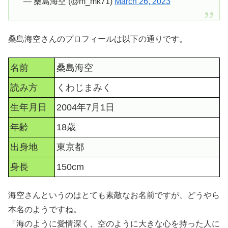
— 桑島海空 (@m_mk71)
March 26, 2023
桑島海空さんのプロフィールは以下の通りです。
名前
桑島海空
読み方
くわじまみく
生年月日
2004年7月1日
年齢
18歳
出身地
東京都
身長
150cm
海空さんというのはとても素敵なお名前ですが、どうやら
本名のようですね。
「海のように愛情深く、空のように大きな心を持った人に