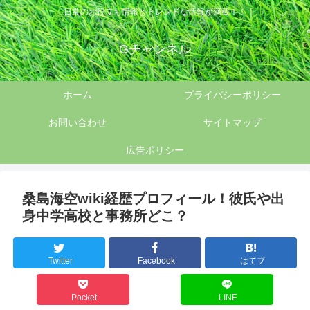
日常のお役立ち情報とトレンドな情報が満載！！
Gチャンネル
ホーム
プライバシーポリシー
お問い合わせ
サイトマップ
広告ポリシー
桑島海空wiki経歴プロフィール！彼氏や出
身中学高校と事務所どこ？
Twitter
Facebook
はてブ
Pocket
LINE