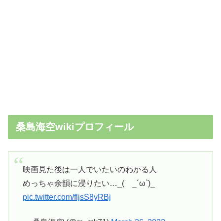
桑島海空wikiプロフィール
映画見た後は一人でいたいのわかる人
めっちゃ余韻に浸りたい…_( _´ω`)_
pic.twitter.com/fljsS8yRBj