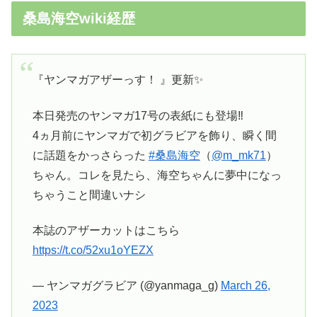
桑島海空wiki経歴
『ヤンマガアザーっす！ 』更新✨
本日発売のヤンマガ17号の表紙にも登場‼️
4ヵ月前にヤンマガで初グラビアを飾り、瞬く間
に話題をかっさらった
#桑島海空
（
@m_mk71
）
ちゃん。コレを見たら、海空ちゃんに夢中になっ
ちゃうこと間違いナシ
本誌のアザーカットはこちら
https://t.co/52xu1oYEZX
— ヤンマガグラビア (@yanmaga_g)
March 26,
2023