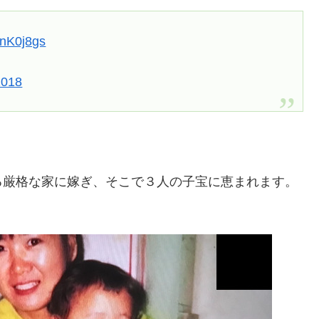
OnK0j8gs
2018
る厳格な家に嫁ぎ、そこで３人の子宝に恵まれます。