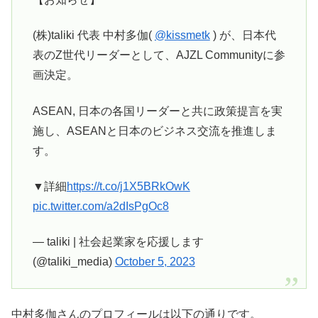
(株)taliki 代表 中村多伽(
@kissmetk
) が、日本代
表のZ世代リーダーとして、AJZL Communityに参
画決定。
ASEAN, 日本の各国リーダーと共に政策提言を実
施し、ASEANと日本のビジネス交流を推進しま
す。
▼詳細
https://t.co/j1X5BRkOwK
pic.twitter.com/a2dIsPgOc8
— taliki | 社会起業家を応援します
(@taliki_media)
October 5, 2023
中村多伽さんのプロフィールは以下の通りです。