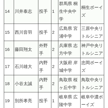
群馬県 桐
桐生ボーイ
14
川井泰志
投手
1
生中央中
ズ
学
広島県 宮
三原中央リ
15
西川音羽
投手
2
浦中学
トルシニア
外野
兵庫県 志
神戸中央リ
16
藤田翔太
2
手
方中学
トルシニア
内野
大阪府 岸
忠岡ボーイ
17
石川雄大
2
手
城中学
ズ
内野
鳥取県 桜
鳥取中央リ
18
小谷太誠
2
手
ヶ丘中学
トルシニア
岐阜県 広
岐阜中濃ボ
19
別所孝亮
投手
1
陵中学
ーイズ