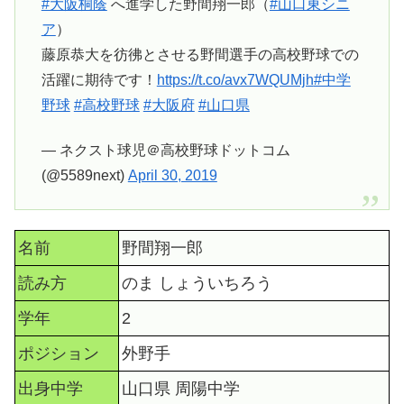
#大阪桐蔭
へ進学した野間翔一郎（
#山口東シニ
ア
）
藤原恭大を彷彿とさせる野間選手の高校野球での
活躍に期待です！
https://t.co/avx7WQUMjh
#中学
野球
#高校野球
#大阪府
#山口県
— ネクスト球児＠高校野球ドットコム
(@5589next)
April 30, 2019
名前
野間翔一郎
読み方
のま しょういちろう
学年
2
ポジション
外野手
出身中学
山口県 周陽中学