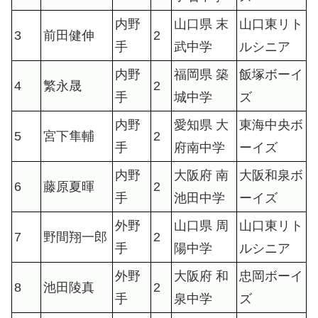
内野
山口県 末
山口東リト
3
前田健伸
2
手
武中学
ルシニア
内野
福岡県 築
飯塚ボーイ
4
繁永晟
2
手
城中学
ズ
内野
愛知県 大
東海中央ボ
5
宮下隼輔
2
手
府南中学
ーイズ
内野
大阪府 南
大阪和泉ボ
6
藤原夏暉
2
手
池田中学
ーイズ
外野
山口県 周
山口東リト
7
野間翔一郎
2
手
陽中学
ルシニア
外野
大阪府 和
忠岡ボーイ
8
池田陵真
2
手
泉中学
ズ