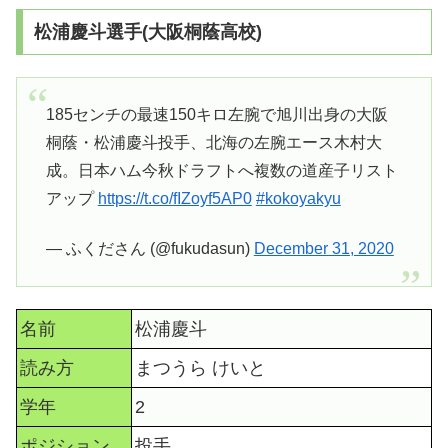
松浦慶斗選手(大阪桐蔭高校)
185センチの最速150キロ左腕で旭川出身の大阪
桐蔭・松浦慶斗投手、北海の左腕エース木村大
成。日本ハム今秋ドラフトへ複数の道産子リスト
アップ
https://t.co/fIZoyf5AP0
#kokoyakyu
— ふくださん (@fukudasun)
December 31, 2020
名前
松浦慶斗
読み方
まつうら けいと
学年
2
ポジション
投手