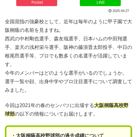
Pocket
LINE
2025.04.27
全国屈指の強豪校として、近年は毎年のように甲子園で大
阪桐蔭の名前を見ますね。
西武の中村剛也選手、森友哉選手、日本ハムの中田翔選
手、楽天の浅村栄斗選手、阪神の藤浪晋太郎投手、中日の
根尾昂選手等、プロでも数多くの名選手が活躍していま
す。
今年のメンバーはどのような選手がいるのでしょうか。
選手一覧や顔、出身中学やプロ注目選手について調査して
みました。
今回は2021年の春のセンバツに出場する
大阪桐蔭高校野
球部
の以下の情報についてお届けします。
・大阪桐蔭高校野球部の過去成績について