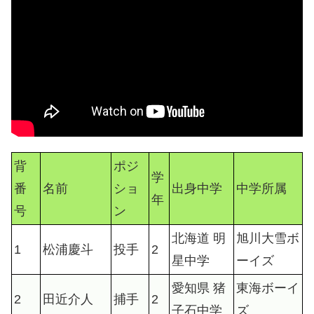
背
ポジ
学
番
名前
ショ
出身中学
中学所属
年
号
ン
北海道 明
旭川大雪ボ
1
松浦慶斗
投手
2
星中学
ーイズ
愛知県 猪
東海ボーイ
2
田近介人
捕手
2
子石中学
ズ