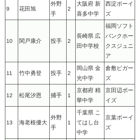
外野
大阪府 新
西淀ボーイ
9
花田旭
2
手
喜多中学
ズ
福岡ソフト
長崎県 広
バンクホー
10
関戸康介
投手
2
田中学校
クスジュニ
ア
岡山県 金
倉敷ビガー
11
竹中勇登
投手
2
光中学
ズ
京都府 精
京田辺ボー
12
松尾汐恩
捕手
1
華中学
イズ
千葉県 こ
外野
京葉ボーイ
13
海老根優大
1
てはし台
手
ズ
中学