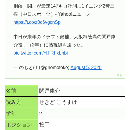
桐蔭・関戸が最速147キロ計測…1イニング2奪三
振（中日スポーツ）- Yahoo!ニュース
https://t.co/z0c6vgcnSp
中日が来年のドラフト候補、大阪桐蔭高の関戸康
介投手（2年）に熱視線を送った。
pic.twitter.com/HJlRhxLhbi
— のもとけ (@gnomotoke)
August 5, 2020
名前
関戸康介
読み方
せきど こうすけ
学年
2
ポジション
投手