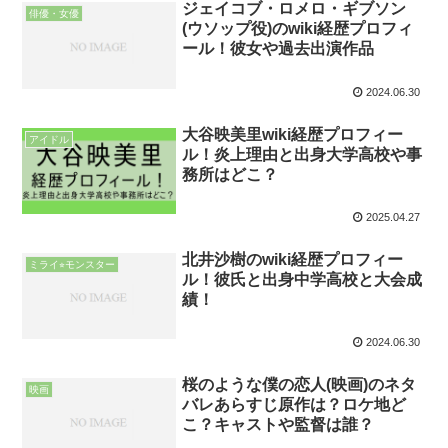
ジェイコブ・ロメロ・ギブソン
俳優・女優
(ウソップ役)のwiki経歴プロフィ
ール！彼女や過去出演作品
2024.06.30
大谷映美里wiki経歴プロフィー
アイドル
ル！炎上理由と出身大学高校や事
務所はどこ？
2025.04.27
北井沙樹のwiki経歴プロフィー
ミライ⭐︎モンスター
ル！彼氏と出身中学高校と大会成
績！
2024.06.30
桜のような僕の恋人(映画)のネタ
映画
バレあらすじ原作は？ロケ地ど
こ？キャストや監督は誰？