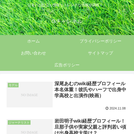
日常のお役立ち情報とトレンドな情報が満載！！
Gチャンネル
ホーム
プライバシーポリシー
お問い合わせ
サイトマップ
広告ポリシー
深尾あむのwiki経歴プロフィール
モデル
本名体重！彼氏やハーフで出身中
学高校と出演作(映画）
2024.11.08
岩田明子wiki経歴プロフィール！
ジャーナリスト
旦那子供や実家父親と評判若い頃
は出身高校大学は？