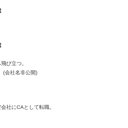
歳
歳
へ飛び立つ。
(会社名非公開)
会社にCAとして転職。