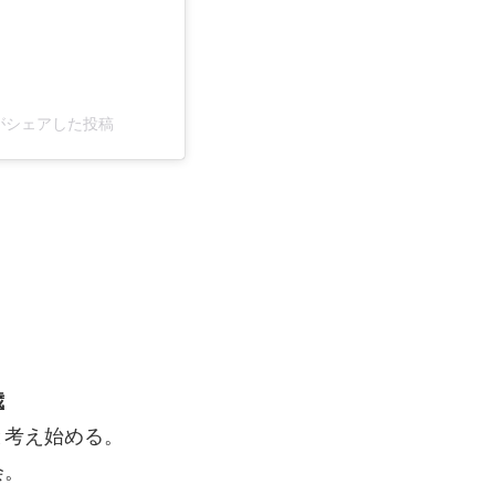
ver)がシェアした投稿
歳
と考え始める。
会。