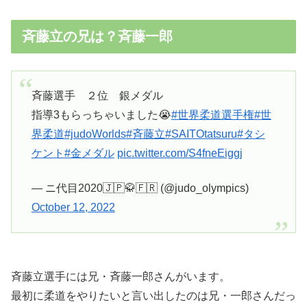
斉藤立の兄は？斉藤一郎
斉藤選手 ２位 銀メダル
指導3もらっちゃいました😭
#世界柔道選手権
#世
界柔道
#judoWorlds
#斉藤立
#SAITOtatsuru
#タシ
ケント
#金メダル
pic.twitter.com/S4fneEiggj
— ニ代目2020🇯🇵🥋🇫🇷 (@judo_olympics)
October 12, 2022
斉藤立選手には兄・斉藤一郎さんがいます。
最初に柔道をやりたいと言い出したのは兄・一郎さんだっ