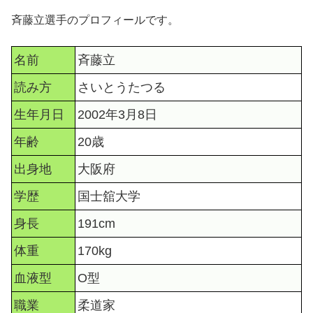
斉藤立選手のプロフィールです。
名前
斉藤立
読み方
さいとうたつる
生年月日
2002年3月8日
年齢
20歳
出身地
大阪府
学歴
国士舘大学
身長
191cm
体重
170kg
血液型
O型
職業
柔道家