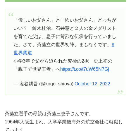
「優しいお父さん」と「怖いお父さん」どっちが
いい？ 鈴木桂治、石井慧と２人の金メダリスト
を育てた父は、息子に苛烈な伝承を行っていまし
た。さて、斉藤立の世界初陣、まもなくです。
#
世界柔道
小学3年で父から迫られた究極の2択 史上初の
「親子で世界王者」へ
https://t.co/t7uW65N7Gj
— 塩谷耕吾 (@kogo_shioya)
October 12, 2022
斉藤立選手の母親は斉藤三恵子さんです。
1964年大阪生まれ、大学卒業後海外の航空会社に就職し
ています。