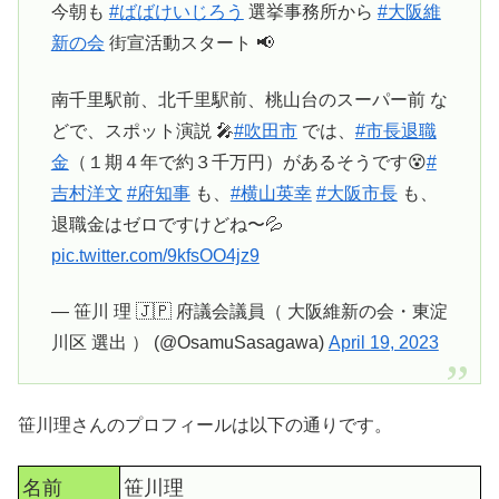
今朝も
#ばばけいじろう
選挙事務所から
#大阪維
新の会
街宣活動スタート 📢
南千里駅前、北千里駅前、桃山台のスーパー前 な
どで、スポット演説 🎤
#吹田市
では、
#市長退職
金
（１期４年で約３千万円）があるそうです😵
#
吉村洋文
#府知事
も、
#横山英幸
#大阪市長
も、
退職金はゼロですけどね〜💦
pic.twitter.com/9kfsOO4jz9
— 笹川 理 🇯🇵 府議会議員（ 大阪維新の会・東淀
川区 選出 ） (@OsamuSasagawa)
April 19, 2023
笹川理さんのプロフィールは以下の通りです。
名前
笹川理