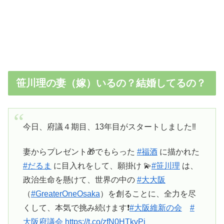
笹川理の妻（嫁）いるの？結婚してるの？
今日、府議４期目、13年目がスタートしました‼️
妻からプレゼント🎁でもらった
#福酒
に描かれた
#だるま
に目入れをして、願掛け 💫
#笹川理
は、
政治生命を懸けて、世界の中の
#大大阪
（
#GreaterOneOsaka
）を創ることに、全力を尽
くして、本気で挑み続けます❗️
#大阪維新の会
#
大阪府議会
https://t.co/zfN0HTkvPj