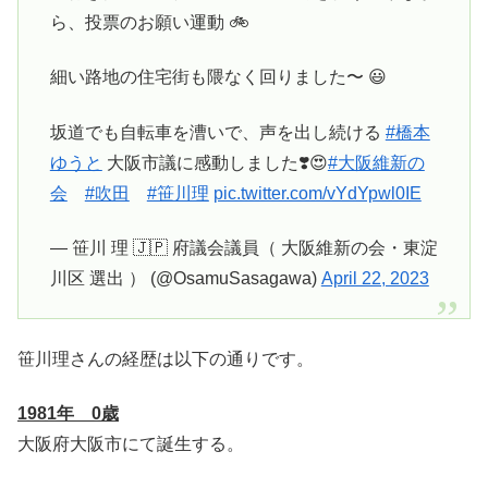
ら、投票のお願い運動 🚲
細い路地の住宅街も隈なく回りました〜 😃
坂道でも自転車を漕いで、声を出し続ける
#橋本
ゆうと
大阪市議に感動しました❣️😍
#大阪維新の
会
#吹田
#笹川理
pic.twitter.com/vYdYpwl0IE
— 笹川 理 🇯🇵 府議会議員（ 大阪維新の会・東淀
川区 選出 ） (@OsamuSasagawa)
April 22, 2023
笹川理さんの経歴は以下の通りです。
1981年 0歳
大阪府大阪市にて誕生する。