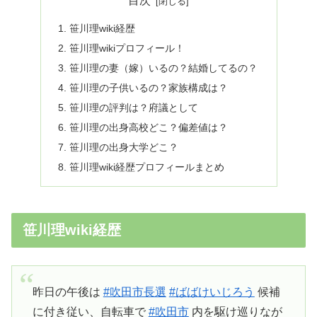
目次
笹川理wiki経歴
笹川理wikiプロフィール！
笹川理の妻（嫁）いるの？結婚してるの？
笹川理の子供いるの？家族構成は？
笹川理の評判は？府議として
笹川理の出身高校どこ？偏差値は？
笹川理の出身大学どこ？
笹川理wiki経歴プロフィールまとめ
笹川理wiki経歴
昨日の午後は
#吹田市長選
#ばばけいじろう
候補
に付き従い、自転車で
#吹田市
内を駆け巡りなが