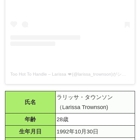
Too Hot To Handle – Larissa 💋(@larissa_trownson)がシェアした投稿
ラリッサ・タウンソン
氏名
（Larissa Trownson)
年齢
28歳
生年月日
1992年10月30日