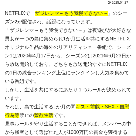
2025.04.27
NETFLIXで「
ザジレンマ～もう我慢できない～
」の
シー
ズン2
が配信され、話題になっています。
「ザジレンマ～もう我慢できない～」は夜遊びが大好きな
男女が一つの島に集められ1か月生活を共にするNETFLIX
オリジナル作品の海外のリアリティショー番組で、シーズ
ン1は2020年4月17日から、シーズン2は2021年6月23日か
ら放送開始しており、どちらも放送開始すぐにNETFLIX
の1日の総合ランキング上位にランクインし人気を集めて
いる番組です。
しかし、生活を共にするにあたり１つルールが決められて
います。
それは、島で生活する1か月の間
キス・前戯・SEX・自慰
行為等
禁止の
禁欲生活
です。
見事ルールを守り生活することができれば、メンバーの中
から勝者として選ばれた人が1000万円の賞金を獲得する