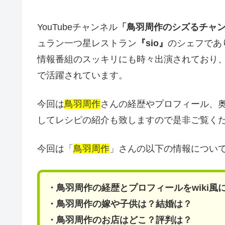
YouTubeチャンネル
「鳥羽周作のシズるチャ
ュラン一つ星レストラン
『sio』
のシェフであ
情報番組のスッキリにも時々出演されており
で活躍されています。
今回は
鳥羽周作
さんの経歴やプロフィール、
してレシピの紹介も致しますので是非ご覧く
今回は「
鳥羽周作
」さんの以下の情報につい
・鳥羽周作の経歴とプロフィールをwiki風
・鳥羽周作の嫁や子供は？結婚は？
・鳥羽周作のお店はどこ？評判は？