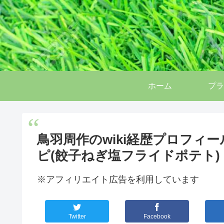
ホーム
プラ
鳥羽周作のwiki経歴プロフィ
ピ(餃子ねぎ塩フライドポテト)
※アフィリエイト広告を利用しています
Twitter
Facebook