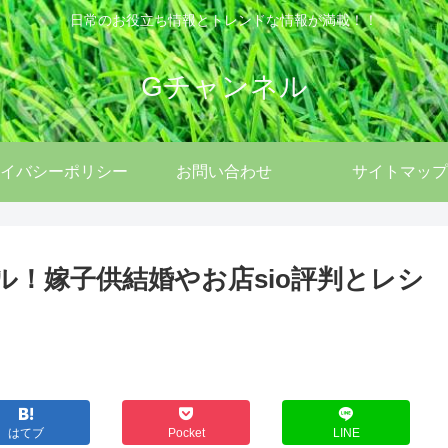
日常のお役立ち情報とトレンドな情報が満載！！
Gチャンネル
イバシーポリシー
お問い合わせ
サイトマップ
ール！嫁子供結婚やお店sio評判とレシ
はてブ
Pocket
LINE