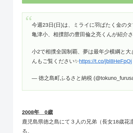
今週23日(日)は、ミライに羽ばたく金の
亀津小、相撲部の豊田倫之亮くんが紹介
小2で相撲全国制覇、夢は最年少横綱と大
んもご覧ください✨
https://t.co/jbl8HeFpQj
— 徳之島町ふるさと納税 (@tokuno_furusa
2008年 0歳
鹿児島県徳之島にて３人の兄弟（長女18歳花
る。