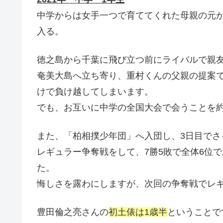
中学からは女手一つで育ててくれた母親の元
入る。
徳之島から千葉に飛び立つ前にライバルで親友
奄美大島へ立ち寄り、重村くんの父親の提案で
けで負け越してしまいます。
でも、お互いに中学の全国大会で会うことを
また、「柏相撲少年団」へ入団し、3日目で
レギュラー争奪戦をして、7勝5敗で全体6位
た。
悔しさを露わにしますが、次回の争奪戦でレ
豊田倫之亮さんの
初土俵は1歳半
ということで