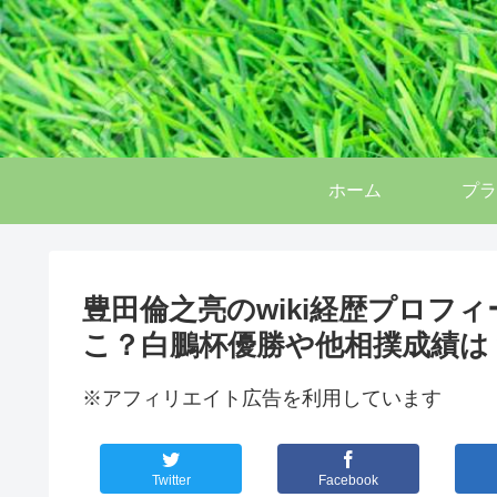
ホーム
プラ
豊田倫之亮のwiki経歴プロフ
こ？白鵬杯優勝や他相撲成績は
※アフィリエイト広告を利用しています
Twitter
Facebook