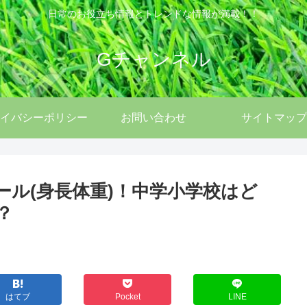
日常のお役立ち情報とトレンドな情報が満載！！
Gチャンネル
イバシーポリシー
お問い合わせ
サイトマップ
ィール(身長体重)！中学小学校はど
？
はてブ
Pocket
LINE