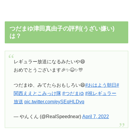
つだまゆ津田真由子の評判(うざい嫌い)
は？
レギュラー放送になるみたいや😄
おめでとうございます🎉✨😆✨🎊
つだまゆ、みてたらおもしろい😄
#おはよう朝日
#
関西ええとこみっけ隊
#つだまゆ
#祝レギュラー
放送
pic.twitter.com/eySEqHLDvq
— やんくん (@RealSpeednear)
April 7, 2022