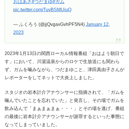
おはあさ
#つだまゆ
#ガム
pic.twitter.com/TuvBSMUiuQ
— ふくろう (@jjQvgavGvhPF5N4)
January 12,
2023
2023年1月13日の関西ローカル情報番組「おはよう朝日で
す」において、川湯温泉からのロケで生放送にも関わら
ず、ガムを噛みながら、つだまゆこと、津田真由子さんが
レポーターをしてネットで大炎上しました。
スタジオの岩本計介アナウンサーに指摘されて、「ガムを
噛んでいたことを忘れていた」と発言し、その場でガムを
飲み込んで「まぁまぁまぁ・・・」とその場を逃げ、番組
の最後に岩本計介アナウンサーが謝罪するといった事態に
なってしまっていました。