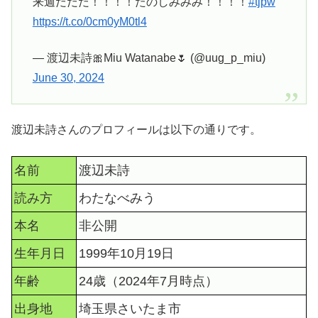
来週だだだ！！！！たのしみみみ！！！！
#tjpw
https://t.co/0cm0yM0tl4
— 渡辺未詩🎀Miu Watanabe🌷 (@uug_p_miu)
June 30, 2024
渡辺未詩さんのプロフィールは以下の通りです。
名前
渡辺未詩
読み方
わたなべみう
本名
非公開
生年月日
1999年10月19日
年齢
24歳（2024年7月時点）
出身地
埼玉県さいたま市