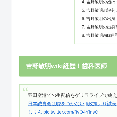
吉野敏明の娘は
吉野敏明の評判
吉野敏明の出身
吉野敏明の出身
吉野敏明wiki
吉野敏明wiki経歴！歯科医師
羽田空港での生配信をゲリラライブで終え、
日本誠真会は嘘をつかない
#政策より誠実
しりん
pic.twitter.com/fIvO4YlnsC