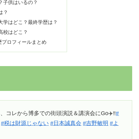
？子供はいるの？
は？
大学はどこ？最終学歴は？
高校はどこ？
経歴プロフィールまとめ
コレから博多での街頭演説＆講演会にGo✈️‼️
#
#税は財源じゃない
#日本誠真会
#吉野敏明
#よ